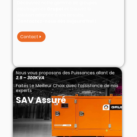
Découvrez notre gamme de groupes
électrogènes
Grupel
et trouvez la
solution adaptée à vos besoins.
Contactez-nous dès aujourd’hui !
Contact
Nous vous proposons des Puissances allant de
2.5 – 300KVA
Faites Le Meilleur Choix a
vec l’assistance de nos
experts
SAV Assuré