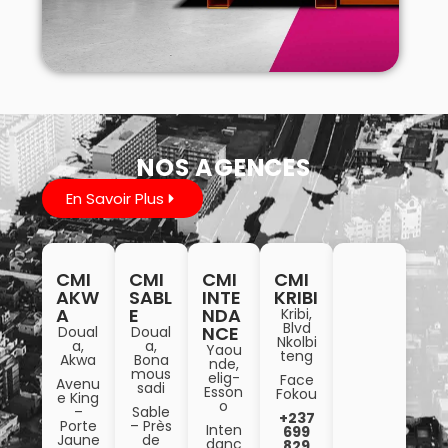
NOS AGENCES
En Savoir Plus
CMI
CMI
CMI
CMI
AKW
SABL
INTE
KRIBI
A
E
NDA
Kribi,
Blvd
NCE
Doual
Doual
Nkolbi
a,
a,
Yaou
teng
Akwa
Bona
nde,
mous
elig-
Face
Avenu
sadi
Esson
Fokou
e King
o
–
Sable
+237
Porte
– Près
Inten
699
Jaune
de
danc
829