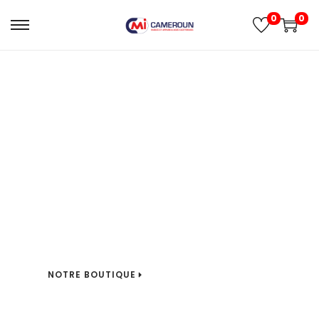
0
0
CABLES ET APPAREILLAGES
ELECTRIQUES
CMI CAMEROUN SARL est
spécialisée dans la vente de
câbles et d’équipements
électriques. Elle commercialise
des câbles basse et moyenne
tension ainsi que des gaines
annelées industrielles et
domestiques.
NOTRE BOUTIQUE