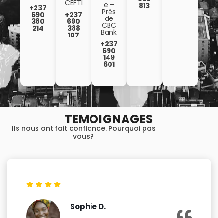
CEFTI
e –
813
+237
Près
690
+237
de
380
690
CBC
214
388
Bank
107
+237
690
149
601
TEMOIGNAGES
Ils nous ont fait confiance. Pourquoi pas
vous?
Sophie D.