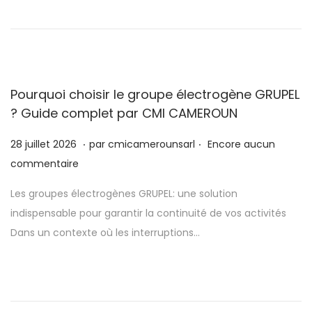
e
e
t
2
0
2
Pourquoi choisir le groupe électrogène GRUPEL
6
? Guide complet par CMI CAMEROUN
.
.
P
2
28 juillet 2026
par
cmicamerounsarl
Encore aucun
u
8
commentaire
b
j
Les groupes électrogènes GRUPEL: une solution
l
u
indispensable pour garantir la continuité de vos activités
i
i
Dans un contexte où les interruptions…
é
l
l
l
e
e
t