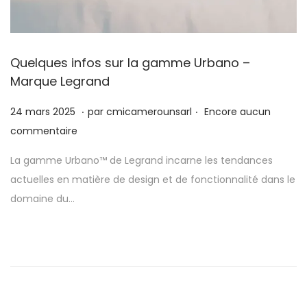
Quelques infos sur la gamme Urbano –
Marque Legrand
.
.
P
2
24 mars 2025
par
cmicamerounsarl
Encore aucun
u
4
commentaire
b
m
La gamme Urbano™ de Legrand incarne les tendances
l
a
actuelles en matière de design et de fonctionnalité dans le
i
r
domaine du…
é
s
l
2
e
0
2
5