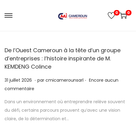
0
0
De l’Ouest Cameroun à la tête d’un groupe
d’entreprises : l’histoire inspirante de M.
KEMDENG Colince
.
.
P
3
31 juillet 2026
par
cmicamerounsarl
Encore aucun
u
1
commentaire
b
j
Dans un environnement où entreprendre relève souvent
l
u
du défi, certains parcours prouvent qu’avec une vision
i
i
claire, de la détermination et…
é
l
l
l