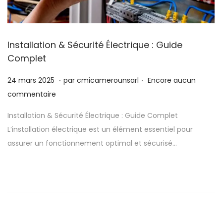
Installation & Sécurité Électrique : Guide
Complet
.
.
P
2
24 mars 2025
par
cmicamerounsarl
Encore aucun
u
4
commentaire
b
m
Installation & Sécurité Électrique : Guide Complet
l
a
L’installation électrique est un élément essentiel pour
i
r
assurer un fonctionnement optimal et sécurisé…
é
s
l
2
e
0
2
5