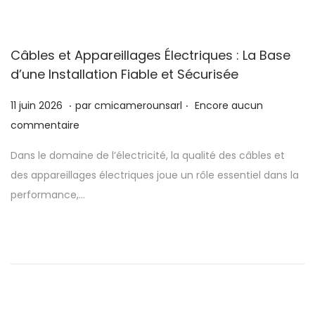
2
0
2
Câbles et Appareillages Électriques : La Base
6
d’une Installation Fiable et Sécurisée
.
.
P
1
11 juin 2026
par
cmicamerounsarl
Encore aucun
u
1
commentaire
b
j
Dans le domaine de l’électricité, la qualité des câbles et
l
u
des appareillages électriques joue un rôle essentiel dans la
i
i
performance,…
é
n
l
2
e
0
2
6