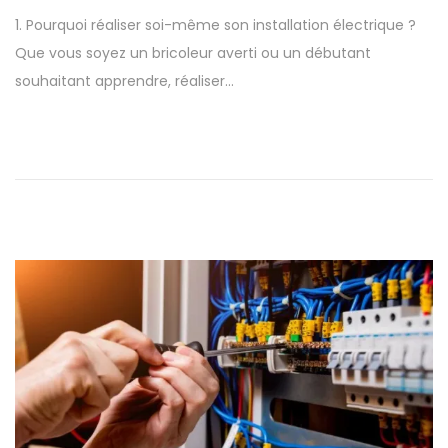
b
m
1. Pourquoi réaliser soi-même son installation électrique ?
l
a
Que vous soyez un bricoleur averti ou un débutant
i
r
souhaitant apprendre, réaliser…
é
s
l
2
e
0
2
5