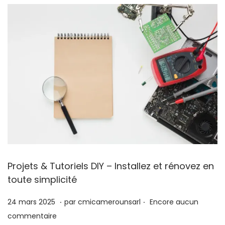
Projets & Tutoriels DIY – Installez et rénovez en
toute simplicité
.
.
P
2
24 mars 2025
par
cmicamerounsarl
Encore aucun
u
4
commentaire