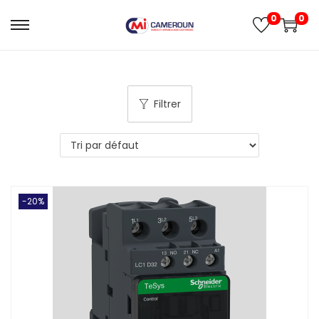
0
0
Filtrer
-20%