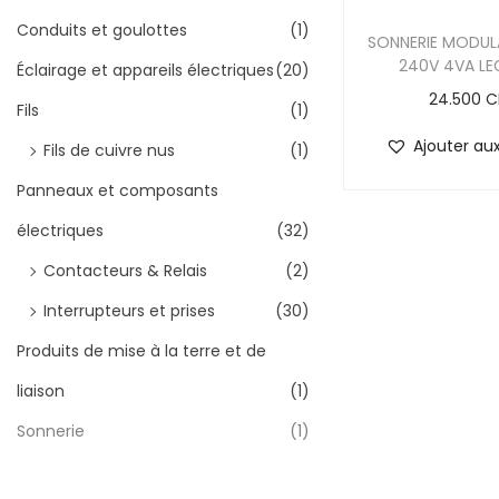
Conduits et goulottes
(1)
SONNERIE MODULA
240V 4VA L
Éclairage et appareils électriques
(20)
24.500
C
Fils
(1)
Ajouter aux
Fils de cuivre nus
(1)
Panneaux et composants
électriques
(32)
Contacteurs & Relais
(2)
Interrupteurs et prises
(30)
Produits de mise à la terre et de
liaison
(1)
Sonnerie
(1)