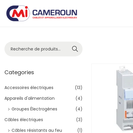
Recher
che
Categories
Accessoires électriques
(13)
Appareils d'alimentation
(4)
Groupes Électrogènes
(4)
Câbles électriques
(3)
Câbles résistants au feu
(1)