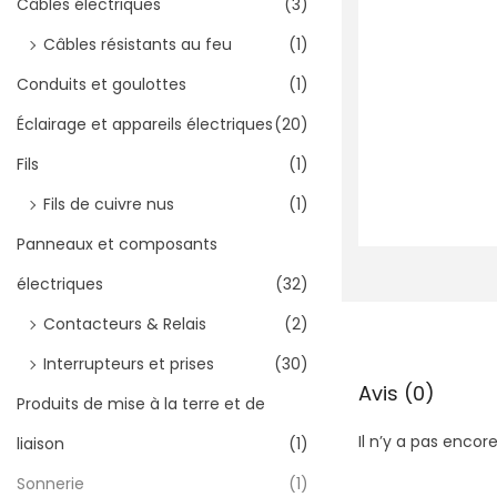
Câbles électriques
(3)
Câbles résistants au feu
(1)
Conduits et goulottes
(1)
Éclairage et appareils électriques
(20)
Fils
(1)
Fils de cuivre nus
(1)
Panneaux et composants
électriques
(32)
Contacteurs & Relais
(2)
Interrupteurs et prises
(30)
Avis (0)
Produits de mise à la terre et de
Il n’y a pas encore
liaison
(1)
Sonnerie
(1)