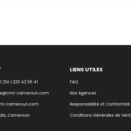
nom, mon e-mail et mon site dans le navigateur pour mon pro
T
LIENS UTILES
 214 | 233 42 56 41
FAQ
e@cmi-cameroun.com
Nos Agences
cmi-cameroun.com
Responsabilité et Conformité
ala, Cameroun
Conditions Générales de Ven