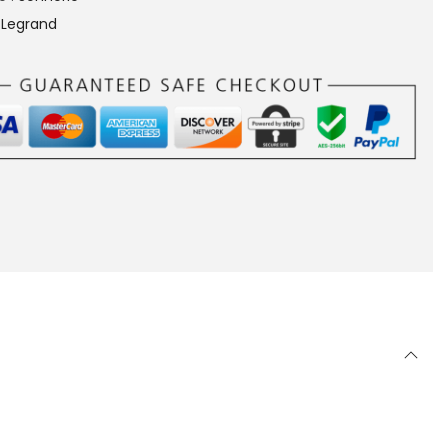
:
Legrand