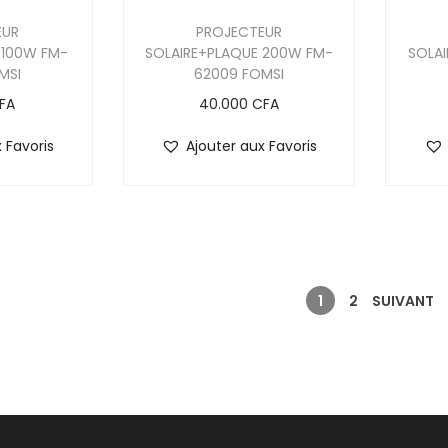
EUR
PROJECTEUR
 100W FM-
SOLAIRE+PLAQUE 200W FM-
SOLA
MSI
62009 FOMSI
FA
40.000
CFA
 Favoris
Ajouter aux Favoris
1
2
SUIVANT