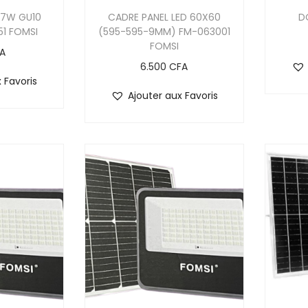
 7W GU10
CADRE PANEL LED 60X60
D
1 FOMSI
(595-595-9MM) FM-063001
FOMSI
A
6.500
CFA
 Favoris
Ajouter aux Favoris