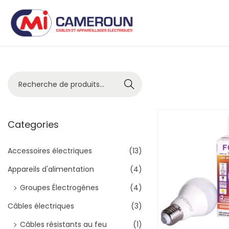
Recher
che
Categories
Accessoires électriques
(13)
Appareils d'alimentation
(4)
Groupes Électrogènes
(4)
Câbles électriques
(3)
Câbles résistants au feu
(1)