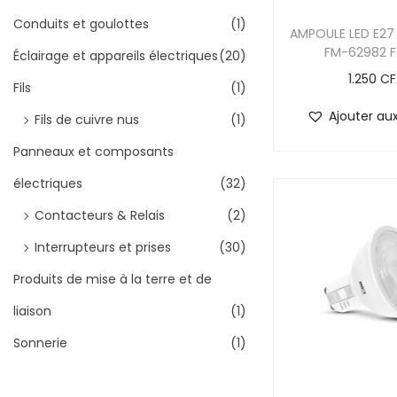
Conduits et goulottes
(1)
AMPOULE LED E27
FM-62982 
Éclairage et appareils électriques
(20)
1.250
CF
Fils
(1)
Ajouter aux
Fils de cuivre nus
(1)
Panneaux et composants
électriques
(32)
Contacteurs & Relais
(2)
Interrupteurs et prises
(30)
Produits de mise à la terre et de
liaison
(1)
Sonnerie
(1)