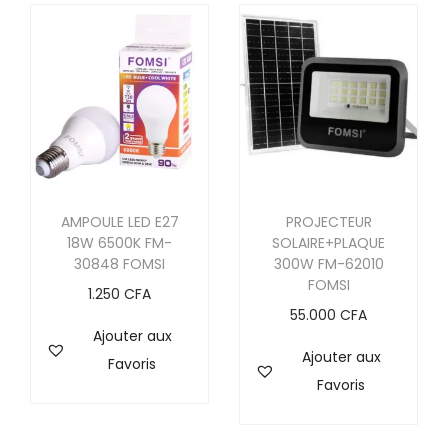
Enregistrer mon nom, mon e-mail et mon site dans
le navigateur pour mon prochain commentaire.
AMPOULE LED E27
PROJECTEUR
18W 6500K FM-
SOLAIRE+PLAQUE
30848 FOMSI
300W FM-62010
FOMSI
1.250
CFA
55.000
CFA
Ajouter aux
Ajouter aux
Favoris
Favoris